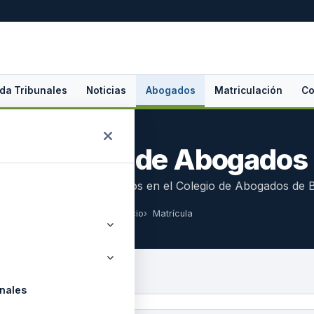
da Tribunales
Noticias
Abogados
Matriculación
Co
Matrícula de Abogados
de abogados matriculados en el Colegio de Abogados de Be
Inicio
Matrícula
nales