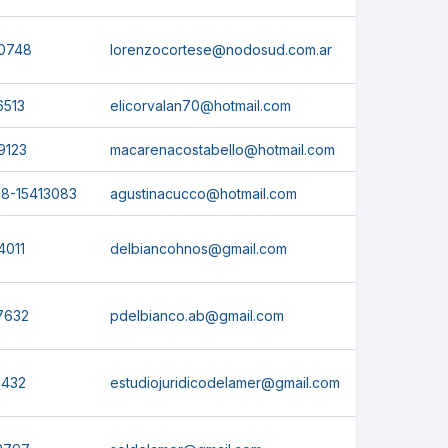
0748
lorenzocortese@nodosud.com.ar
6513
elicorvalan70@hotmail.com
9123
macarenacostabello@hotmail.com
8-15413083
agustinacucco@hotmail.com
4011
delbiancohnos@gmail.com
7632
pdelbianco.ab@gmail.com
1432
estudiojuridicodelamer@gmail.com