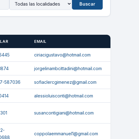
Buscar
ULAR
EMAIL
6445
ciriacigustavo@hotmail.com
1874
jorgelinambcittadini@hotmail.com
7-587036
sofiaclercgimenez@gmail.com
0414
alessioluisconti@hotmail.com
1301
susancontigiani@hotmail.com
2-
coppolaemmanuel1@gmail.com
0688