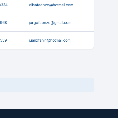
8334
elisafaenze@hotmail.com
5968
jorgefaenze@gmail.com
1559
juanxfanin@hotmail.com