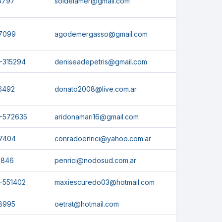
3797
soldelamer@gmail.com
7099
agodemergasso@gmail.com
-315294
deniseadepetris@gmail.com
6492
donato2008@live.com.ar
-572635
aridonamari16@gmail.com
7404
conradoenrici@yahoo.com.ar
1846
penrici@nodosud.com.ar
-551402
maxiescuredo03@hotmail.com
8995
oetrat@hotmail.com