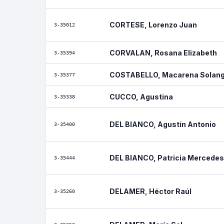
CORTESE, Lorenzo Juan
3-35012
CORVALAN, Rosana Elizabeth
3-35394
COSTABELLO, Macarena Solan
3-35377
CUCCO, Agustina
3-35338
DEL BIANCO, Agustín Antonio
3-35400
DEL BIANCO, Patricia Mercedes
3-35444
DELAMER, Héctor Raúl
3-35260