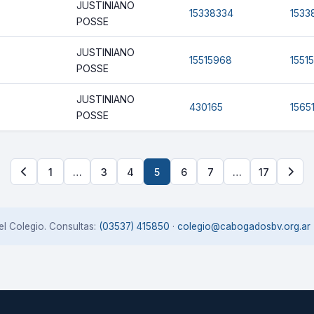
JUSTINIANO
15338334
1533
POSSE
JUSTINIANO
15515968
1551
POSSE
JUSTINIANO
430165
1565
POSSE
1
…
3
4
5
6
7
…
17
el Colegio. Consultas:
(03537) 415850
·
colegio@cabogadosbv.org.ar