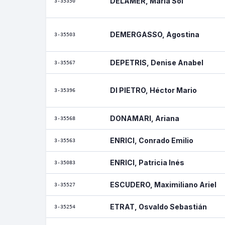
DELAMER, María Sol
3-35350
DEMERGASSO, Agostina
3-35503
DEPETRIS, Denise Anabel
3-35567
DI PIETRO, Héctor Mario
3-35396
DONAMARI, Ariana
3-35568
ENRICI, Conrado Emilio
3-35563
ENRICI, Patricia Inés
3-35083
ESCUDERO, Maximiliano Ariel
3-35527
ETRAT, Osvaldo Sebastián
3-35254