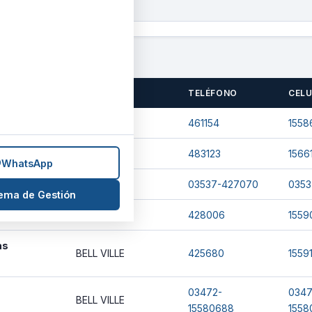
n
LOCALIDAD
TELÉFONO
CEL
LABORDE
461154
1558
én
ORDOÑEZ
483123
1566
WhatsApp
BELL VILLE
03537-427070
0353
tema de Gestión
BELL VILLE
428006
1559
as
BELL VILLE
425680
1559
03472-
0347
BELL VILLE
15580688
1558