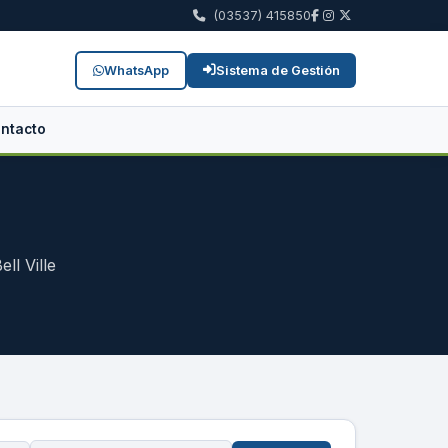
(03537) 415850
WhatsApp
Sistema de Gestión
ntacto
ll Ville