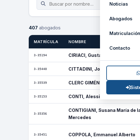
Noticias
Abogados
407
abogados
Matriculació
MATRÍCULA
NOMBRE
Contacto
CIRIACI, Gustavo César
3-35194
CITTADINI, Jorgelina María Bel
3-35440
CLERC GIMÉNEZ, Sofía Vanesa
3-35539
Sis
CONTI, Alessio Luis
3-35153
CONTIGIANI, Susana María de l
3-35356
Mercedes
COPPOLA, Emmanuel Alberto
3-35451